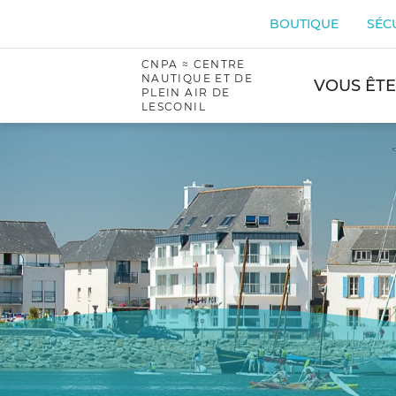
Passer
au
BOUTIQUE
SÉC
contenu
CNPA ≈ CENTRE
NAUTIQUE ET DE
VOUS ÊTE
PLEIN AIR DE
LESCONIL