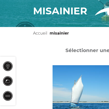
MISAINIER
Accueil
misainier
WEBCAM
MÉTÉO
MARÉES