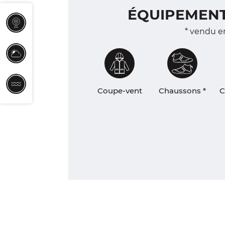
ÉQUIPEMEN
WEBCAM
* vendu e
MÉTÉO
MARÉES
Coupe-vent
Chaussons *
C