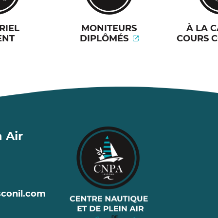
RIEL
MONITEURS
À LA 
ENT
DIPLÔMÉS
COURS C
 Air
conil
.com