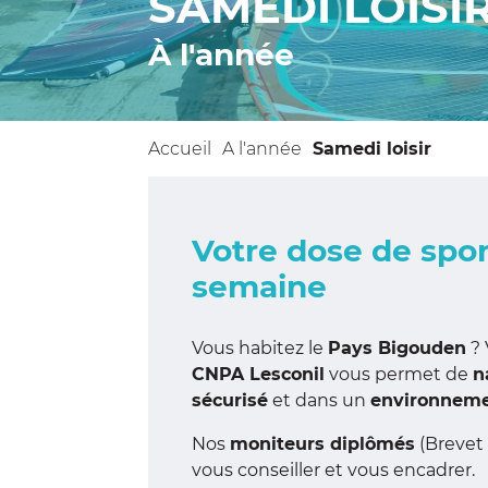
SAMEDI LOISI
À l'année
Accueil
A l'année
Samedi loisir
Votre dose de spo
semaine
Vous habitez le
Pays Bigouden
? 
CNPA Lesconil
vous permet de
n
sécurisé
et dans un
environneme
Nos
moniteurs diplômés
(Brevet
vous conseiller et vous encadrer.